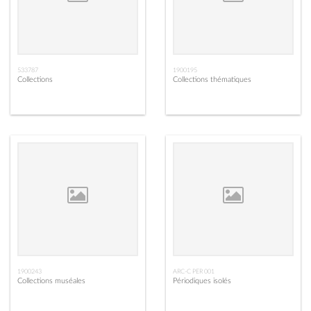
533787
1900195
Collections
Collections thématiques
1900243
ARC-C PER 001
Collections muséales
Périodiques isolés