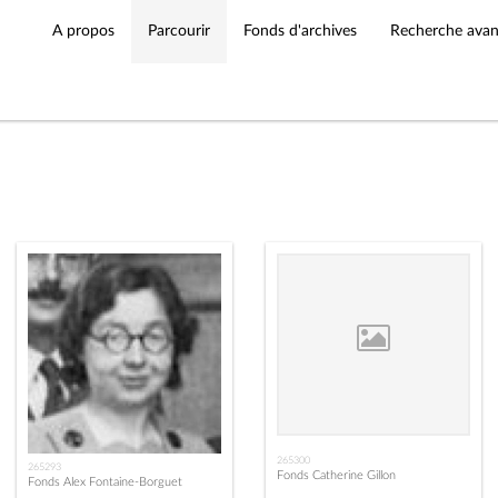
A propos
Parcourir
Fonds d'archives
Recherche ava
265300
265293
Fonds Catherine Gillon
Fonds Alex Fontaine-Borguet