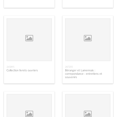
265895
287205
Collection livrets ouvriers
Béranger et Lamennais :
correpondance : entretiens et
souvenirs