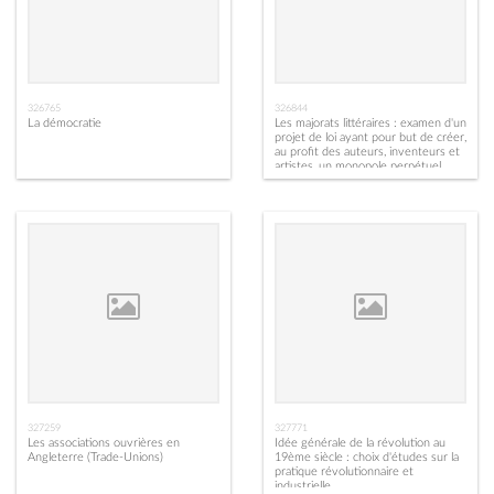
326765
326844
La démocratie
Les majorats littéraires : examen d'un
projet de loi ayant pour but de créer,
au profit des auteurs, inventeurs et
artistes, un monopole perpétuel
327259
327771
Les associations ouvrières en
Idée générale de la révolution au
Angleterre (Trade-Unions)
19ème siècle : choix d'études sur la
pratique révolutionnaire et
industrielle