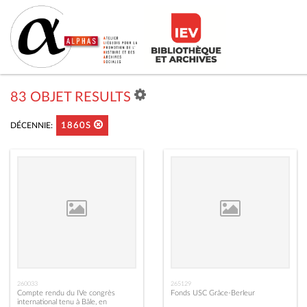
83 OBJET RESULTS
DÉCENNIE:
1860S
260033
265129
Compte rendu du IVe congrès
Fonds USC Grâce-Berleur
international tenu à Bâle, en