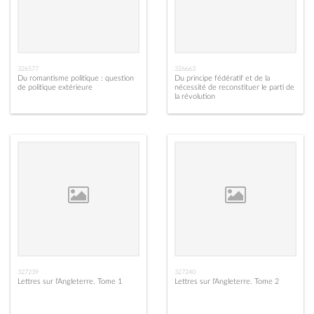
326577
326663
Du romantisme politique : question
Du principe fédératif et de la
de politique extérieure
nécessité de reconstituer le parti de
la révolution
327239
327240
Lettres sur l'Angleterre. Tome 1
Lettres sur l'Angleterre. Tome 2