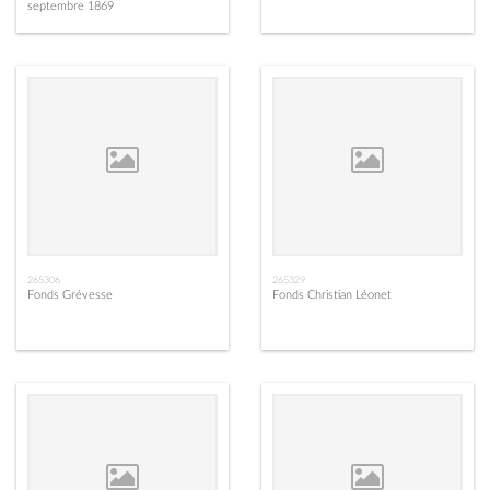
septembre 1869
265306
265329
Fonds Grévesse
Fonds Christian Léonet