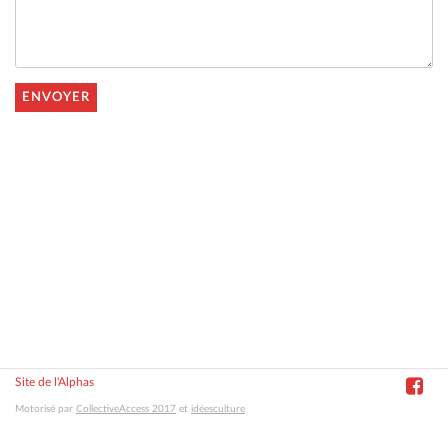
ENVOYER
Site de l'Alphas
Motorisé par
CollectiveAccess 2017
et
idéesculture