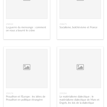
258522
258675
La guerre du mensonge : comment
Socialisme, bolchévisme et France
on nous a bourré le crâne
259174
259394
Proudhon et l'Europe : les idées de
Le matérialisme dialectique : le
Proudhon en politique étrangère
matérialisme dialectique de Marx et
Engels, les lois de la dialectique