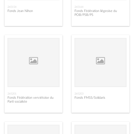
265154
265164
Fonds Jean Nihon
Fonds Fédération liégeoise du
POB/PSB/PS
265201
265203
Fonds Fédération verviétoise du
Fonds FMSS/Solidaris
Parti socialiste