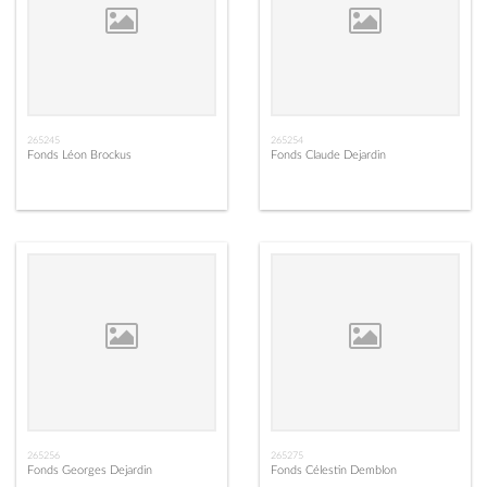
265245
265254
Fonds Léon Brockus
Fonds Claude Dejardin
265256
265275
Fonds Georges Dejardin
Fonds Célestin Demblon