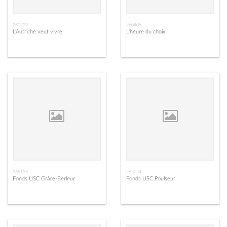
260229
260405
L'Autriche veut vivre
L'heure du choix
265129
265144
Fonds USC Grâce-Berleur
Fonds USC Poulseur