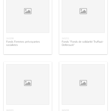
265208
265211
Fonds Femmes prévoyantes
Fonds "Fonds de solidarité Truffaut-
socialistes
Delbrouck"
265221
265231