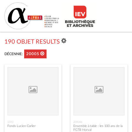
190 OBJET RESULTS
DÉCENNIE:
2000S
1593
209046
Fonds Lucien Carlier
Ensemble à table : les 100 ans de la
FGTB Horval