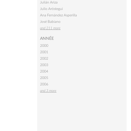
Julián Ariza
Julio Aróstegui
Ana Fernández Asperilla
José Babiano
and 211 more
ANNÉE
2000
2001
2002
2003
2004
2005
2006
and 3 more