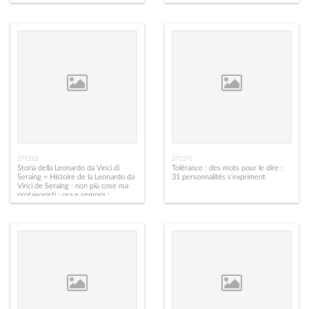
271253
271375
Storia della Leonardo da Vinci di
Tolérance : des mots pour le dire :
Seraing = Histoire de la Leonardo da
31 personnalités s'expriment
Vinci de Seraing : non più cose ma
protagonisti : ora e sempre :
resistenza !