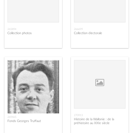
265894
266699
Collection photos
Collection électorale
270913
269465
Histoire de la Wallonie : de la
Fonds Georges Truffaut
préhistoire au XXIe siècle