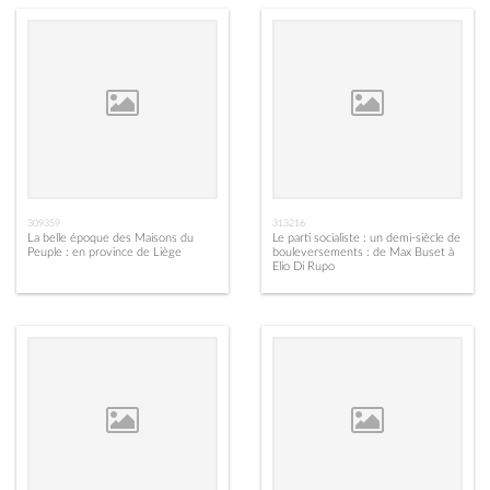
309359
313216
La belle époque des Maisons du
Le parti socialiste : un demi-siècle de
Peuple : en province de Liège
bouleversements : de Max Buset à
Elio Di Rupo