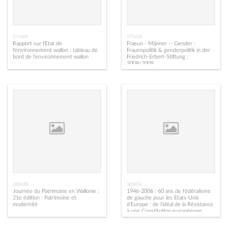
271409
271418
Rapport sur l'Etat de
Fraeun - Männer -- Gender :
l'environnement wallon : tableau de
Frauenpolitik & genderpolitik in der
bord de l'environnement wallon
Friedrich-Erbert-Stiftung :
2008/2009
283638
303456
Journée du Patrimoine en Wallonie :
1946-2006 : 60 ans de fédéralisme
21e édition : Patrimoine et
de gauche pour les Etats-Unis
modernité
d'Europe : de l'idéal de la Résistance
à une Constitution européenne