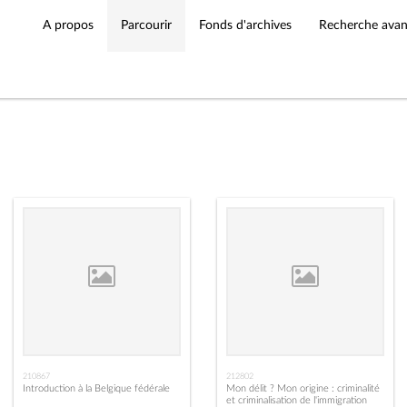
A propos
Parcourir
Fonds d'archives
Recherche ava
210867
212802
Introduction à la Belgique fédérale
Mon délit ? Mon origine : criminalité
et criminalisation de l'immigration