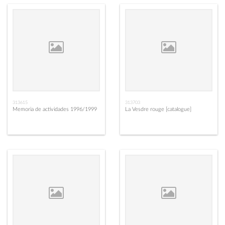
313615
313703
Memoria de actividades 1996/1999
La Vesdre rouge [catalogue]