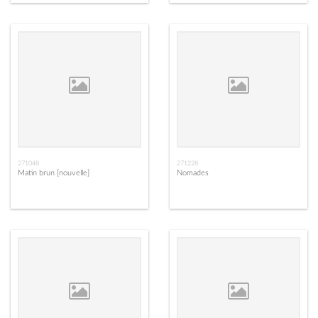
271048
271228
Matin brun [nouvelle]
Nomades