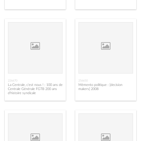
226670
256650
La Centrale, c'est nous ! : 100 ans de
Mémento politique : [decision
Centrale Générale FGTB 200 ans
makers] 2008
d'histoire syndicale