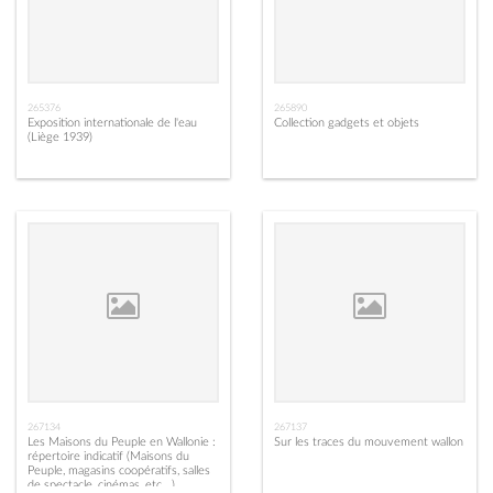
265376
265890
Exposition internationale de l'eau
Collection gadgets et objets
(Liège 1939)
267134
267137
Les Maisons du Peuple en Wallonie :
Sur les traces du mouvement wallon
répertoire indicatif (Maisons du
Peuple, magasins coopératifs, salles
de spectacle, cinémas, etc...)