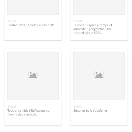
272364
282241
L'enfant et la séparation parentale
Histoire : espaces, temps et
durabilité : géographie : bac
technologique STAV
303621
309354
Tous ensemble ! Réflexions sur
Senghor et le socialisme
l'avenir des syndicats