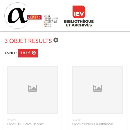
3 OBJET RESULTS
ANNÉE:
1815
265129
526008
Fonds USC Grâce-Berleur
Fonds d'archives d'institutions