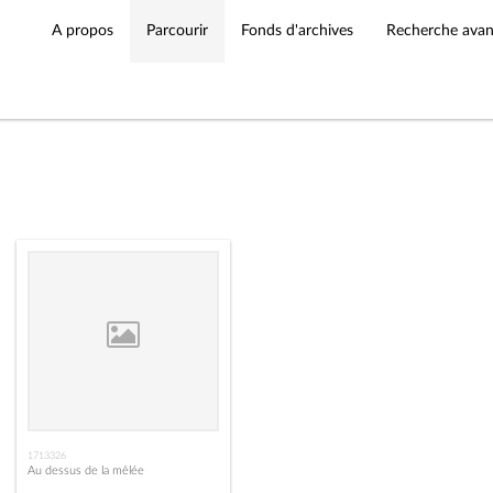
A propos
Parcourir
Fonds d'archives
Recherche ava
1713326
Au dessus de la mêlée