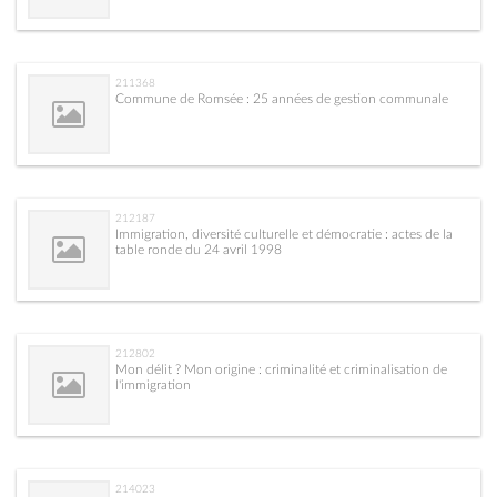
211368
Commune de Romsée : 25 années de gestion communale
212187
Immigration, diversité culturelle et démocratie : actes de la
table ronde du 24 avril 1998
212802
Mon délit ? Mon origine : criminalité et criminalisation de
l'immigration
214023