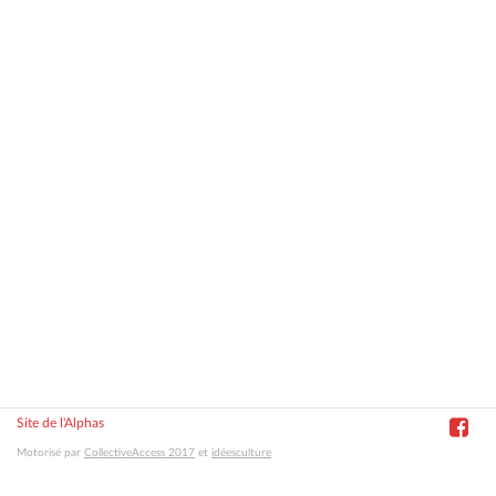
Site de l'Alphas
Motorisé par
CollectiveAccess 2017
et
idéesculture