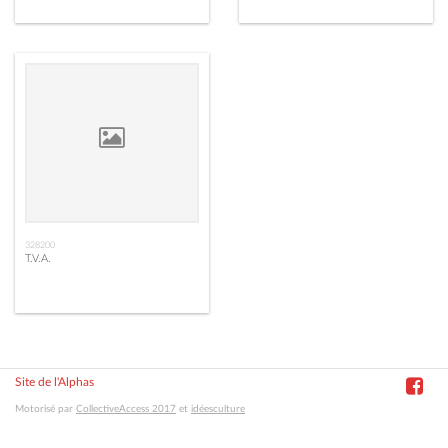
328200
T.V.A.
Site de l'Alphas
Motorisé par
CollectiveAccess 2017
et
idéesculture