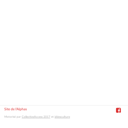
Site de l'Alphas
Motorisé par
CollectiveAccess 2017
et
idéesculture