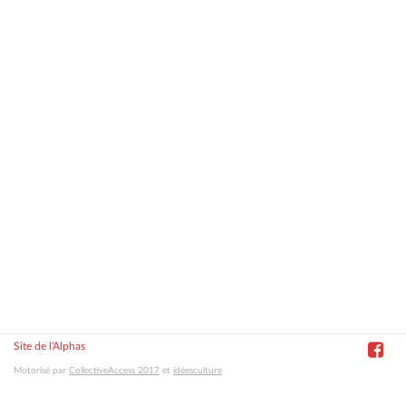
Site de l'Alphas
Motorisé par
CollectiveAccess 2017
et
idéesculture