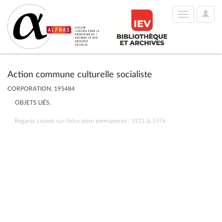
User
Toggle
Optio
navigation
Action commune culturelle socialiste
CORPORATION, 195484
OBJETS LIÉS.
Regards croisés sur l'éducation permanente : 1921 & 1976