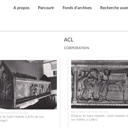
A propos
Parcourir
Fonds d'archives
Recherche ava
ACL
CORPORATION
ARC-C PHO VUE DOO2 VIS-004
PHO VUE DOO2 VIS-003
[Châsse de Saint-Hadelin : Saint-Hadelin r
e de Saint-Hadelin à la fin de son
ses fidèles à Celles]
tage]