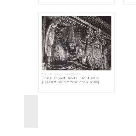
ARC-C PHO VUE DOO2 VIS-006
[Châsse de Saint-Hadelin : Saint-Hadelin
guérissant une femme muette à Dinant]