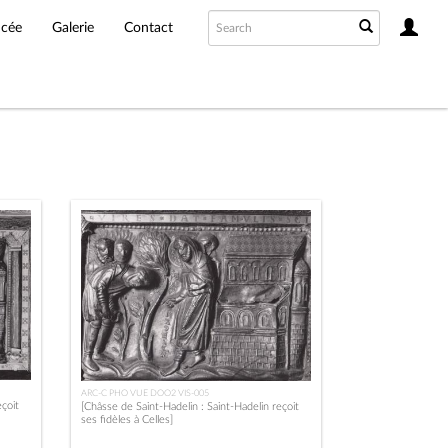
ncée
Galerie
Contact
ARC-C PHO VUE DOO2 VIS-005
eçoit
[Châsse de Saint-Hadelin : Saint-Hadelin reçoit
ses fidèles à Celles]