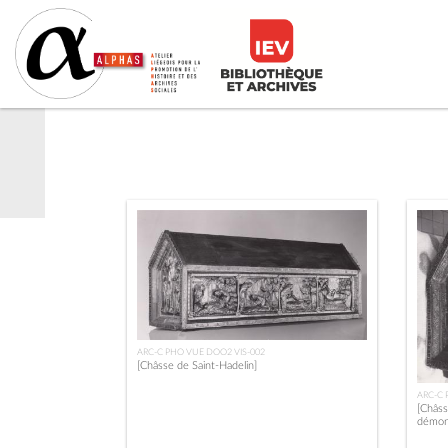
ARC-C PHO VUE DOO2 VIS-002
[Châsse de Saint-Hadelin]
ARC-C 
[Châss
démon