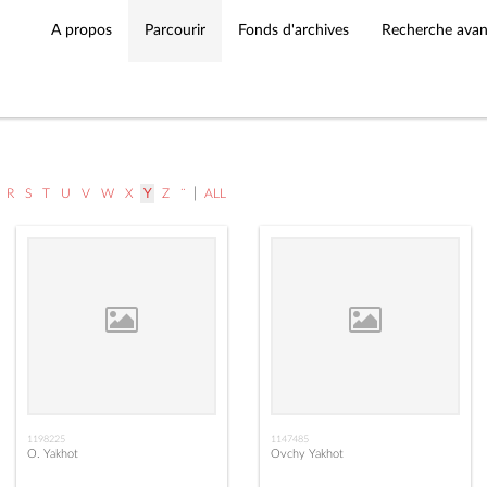
A propos
Parcourir
Fonds d'archives
Recherche ava
|
R
S
T
U
V
W
X
Y
Z
¨
ALL
1198225
1147485
O. Yakhot
Ovchy Yakhot