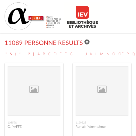
11089 PERSONNE RESULTS
"
&
(
*
-
2
[
A
B
C
D
E
F
G
H
I
J
K
L
M
N
O
OE
P
Q
108598
1129325
O. YAFFE
Romain Yakemtchouk