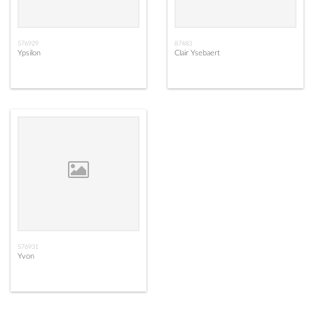
576929
87483
Ypsilon
Clair Ysebaert
576931
Yvon