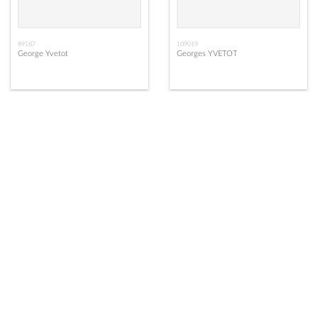
89187
109019
George Yvetot
Georges YVETOT