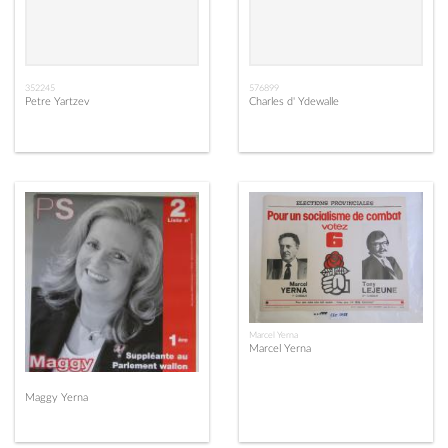
352245
576899
Petre Yartzev
Charles d' Ydewalle
Marcel Yerna
Marcel Yerna
Maggy Yerna