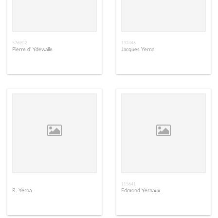
576902
132446
Pierre d' Ydewalle
Jacques Yerna
115641
R. Yerna
Edmond Yernaux