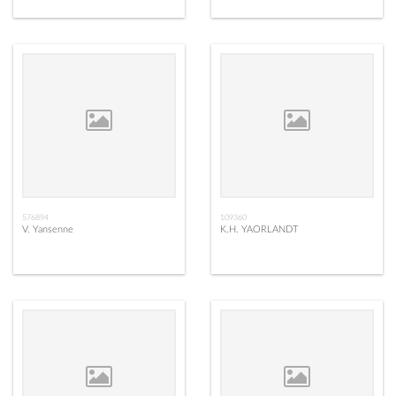
576894
109360
V. Yansenne
K.H. YAORLANDT