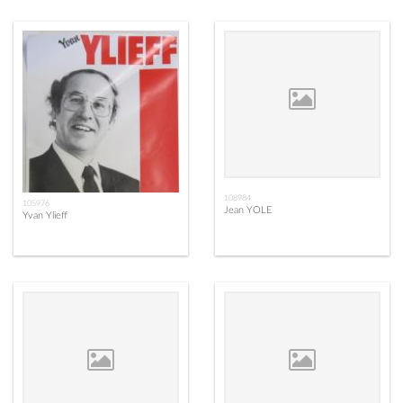
108984
105976
Jean YOLE
Yvan Ylieff