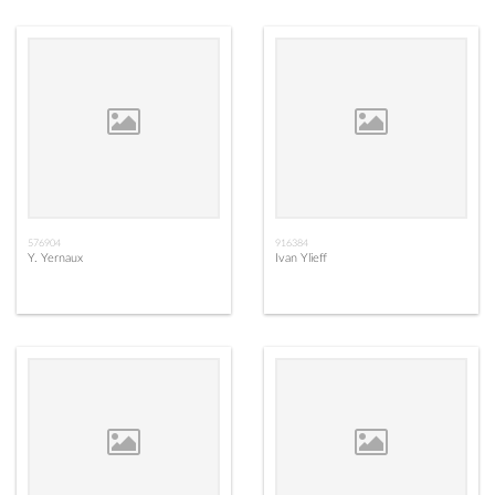
576904
916384
Y. Yernaux
Ivan Ylieff