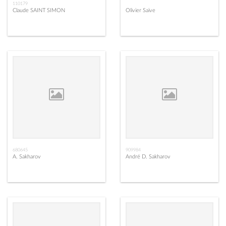
110179
Claude SAINT SIMON
Olivier Saive
680645
909984
A. Sakharov
André D. Sakharov