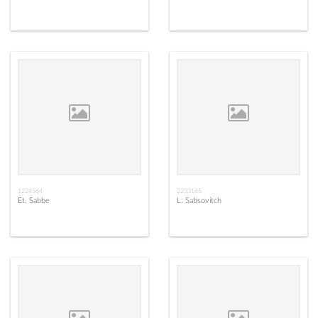
1224564
2233165
Et. Sabbe
L. Sabsovitch