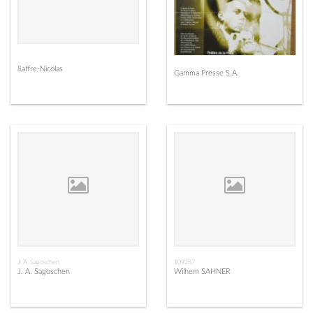
Saffre-Nicolas
Gamma Presse S.A.
J. A. Sagoschen
109287
J. A. Sagoschen
Wilhem SAHNER