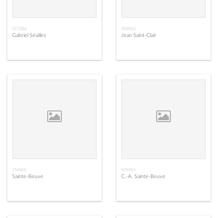
517284
909865
Gabriel Séailles
Jean Saint-Clair
754805
909965
Sainte-Beuve
C.-A. Sainte-Beuve