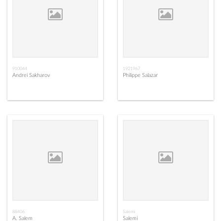
910044
1921967
Andrei Sakharov
Philippe Salazar
88406
Salemi
A. Salem
Salemi