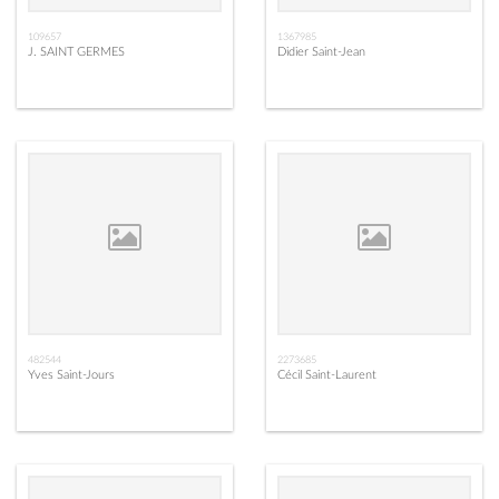
109657
1367985
J. SAINT GERMES
Didier Saint-Jean
482544
2273685
Yves Saint-Jours
Cécil Saint-Laurent