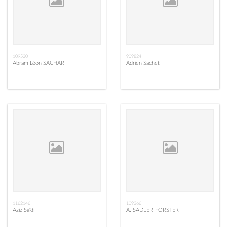
109530
909824
Abram Léon SACHAR
Adrien Sachet
1162146
109366
Aziz Saïdi
A. SADLER-FORSTER