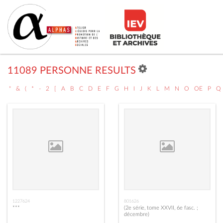
11089 PERSONNE RESULTS
"
&
(
*
-
2
[
A
B
C
D
E
F
G
H
I
J
K
L
M
N
O
OE
P
Q
1227624
801626
***
(2e série, tome XXVII, 6e fasc. ;
décembre)