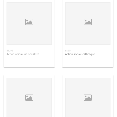
88293
88294
Action commune socialiste
Action sociale catholique