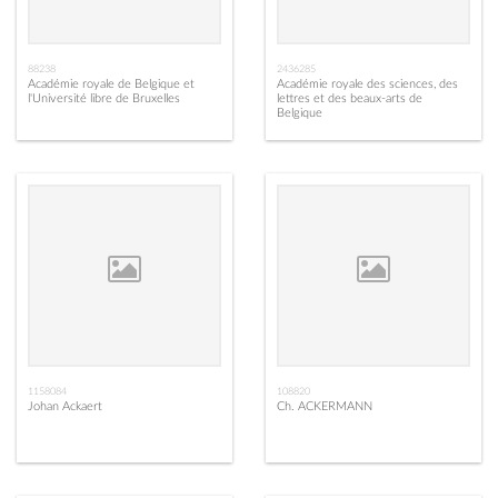
88238
2436285
Académie royale de Belgique et
Académie royale des sciences, des
l'Université libre de Bruxelles
lettres et des beaux-arts de
Belgique
1158084
108820
Johan Ackaert
Ch. ACKERMANN