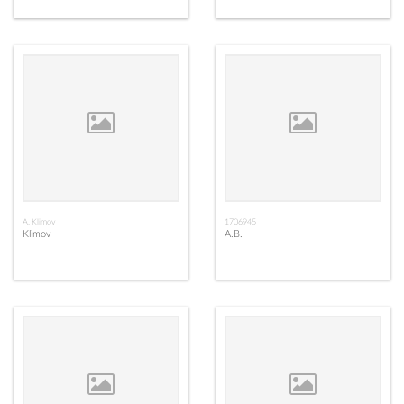
A. Klimov
1706945
Klimov
A.B.