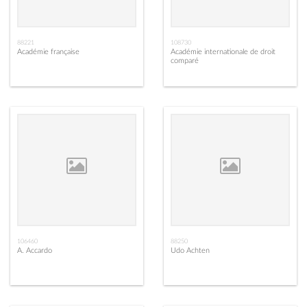
88221
108730
Académie française
Académie internationale de droit
comparé
106460
88250
A. Accardo
Udo Achten