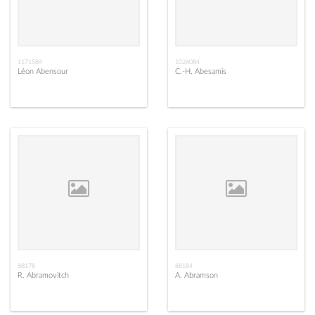
1171584
1026084
Léon Abensour
C.-H. Abesamis
88178
88184
R. Abramovitch
A. Abramson