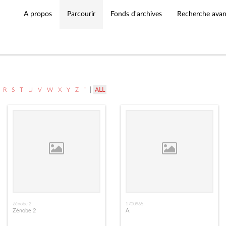
A propos
Parcourir
Fonds d'archives
Recherche ava
|
R
S
T
U
V
W
X
Y
Z
¨
ALL
Zénobe 2
1700965
Zénobe 2
A.