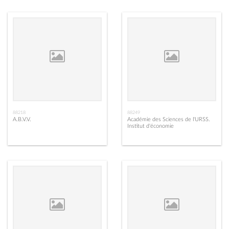
88218
88249
A.B.V.V.
Académie des Sciences de l'URSS.
Institut d'économie