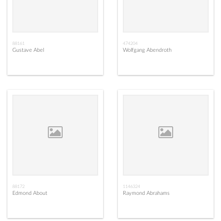
88161
474204
Gustave Abel
Wolfgang Abendroth
88172
1146324
Edmond About
Raymond Abrahams