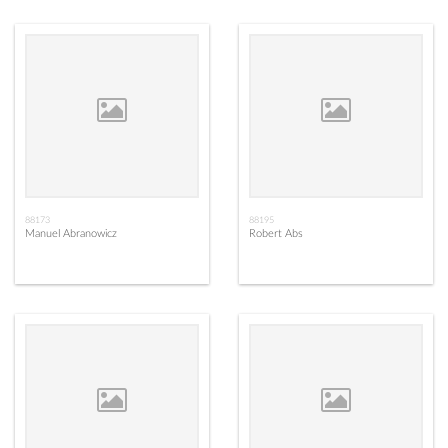
88173
88195
Manuel Abranowicz
Robert Abs