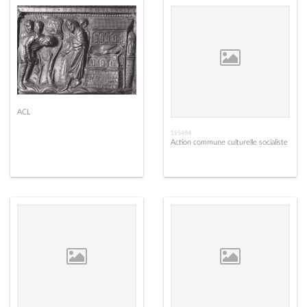
ACL
195484
Action commune culturelle socialiste