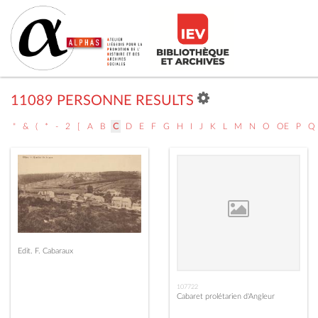
11089 PERSONNE RESULTS
"
&
(
*
-
2
[
A
B
C
D
E
F
G
H
I
J
K
L
M
N
O
OE
P
Q
Edit. F. Cabaraux
107722
Cabaret prolétarien d'Angleur