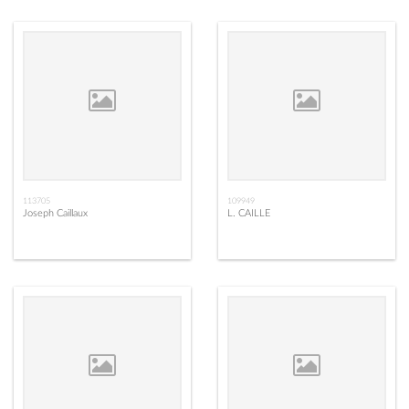
113705
109949
Joseph Caillaux
L. CAILLE