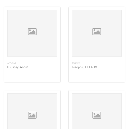
655344
109768
P. Cahay-André
Joseph CAILLAUX