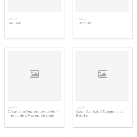
366772
1061524
Hall Caine
Julien Cain
206964
108909
Caisse de prévoyance des ouvriers
Caisse Générale d'Epargne et de
mineurs de la Province de Liège
Retraite