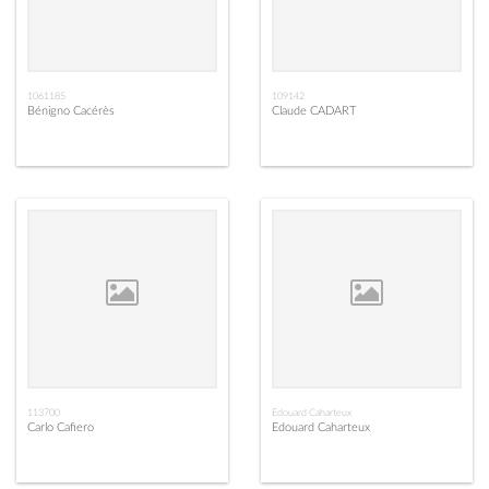
1061185
109142
Bénigno Cacérès
Claude CADART
113700
Edouard Caharteux
Carlo Cafiero
Edouard Caharteux