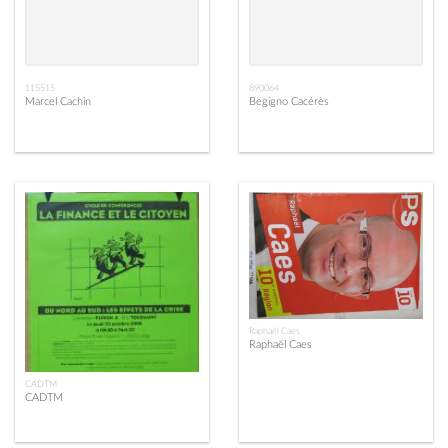
115515
890064
Marcel Cachin
Begigno Cacérès
Raphaël Caes
Raphaël Caes
CADTM
CADTM