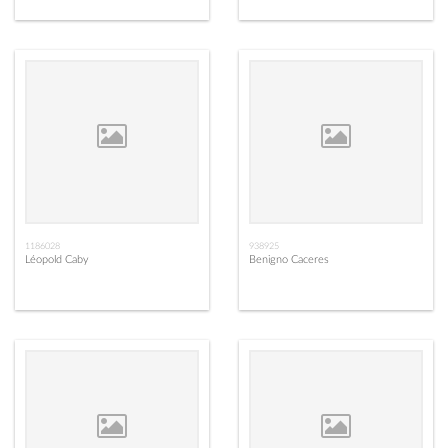
1186028
938925
Léopold Caby
Benigno Caceres