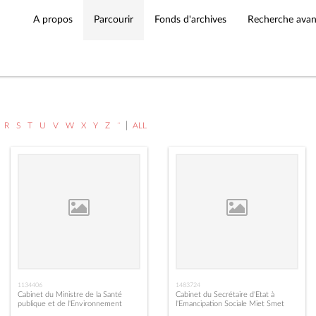
A propos
Parcourir
Fonds d'archives
Recherche ava
|
R
S
T
U
V
W
X
Y
Z
¨
ALL
1134406
1483724
Cabinet du Ministre de la Santé
Cabinet du Secrétaire d'Etat à
publique et de l'Environnement
l'Emancipation Sociale Miet Smet