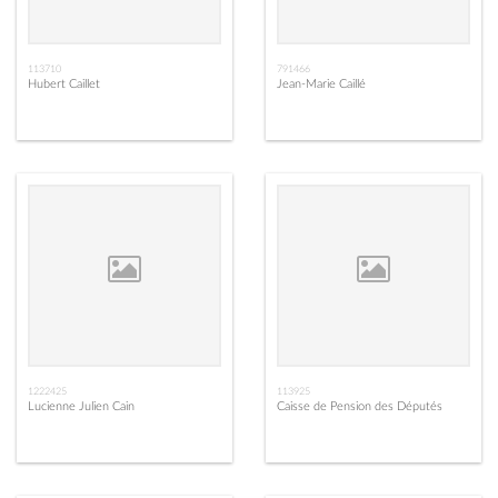
113710
791466
Hubert Caillet
Jean-Marie Caillé
1222425
113925
Lucienne Julien Cain
Caisse de Pension des Députés