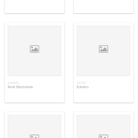
1036445
107345
René Ebertzheim
Eckelers