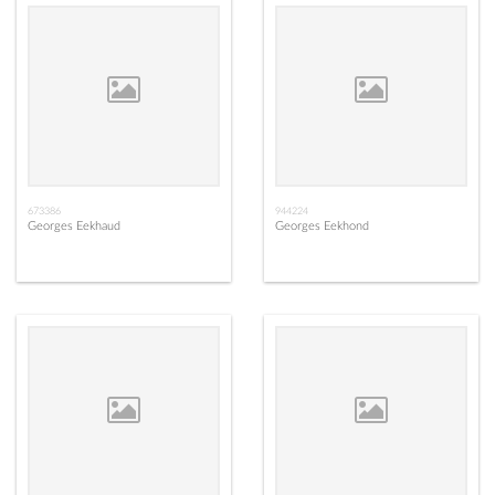
673386
944224
Georges Eekhaud
Georges Eekhond