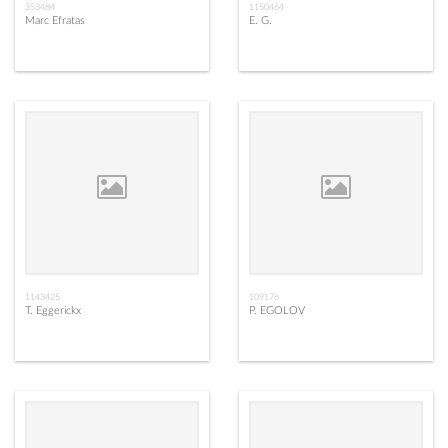
353484
1150464
Marc Efratas
E. G.
1143425
109176
T. Eggerickx
P. EGOLOV