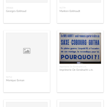
390464
91779
Georges Eekhoud
Marleen Eekhoudt
Imprimerie De Eendracht s.m.
Imprimerie De Eendracht s.m.
92713
Monique Eeman