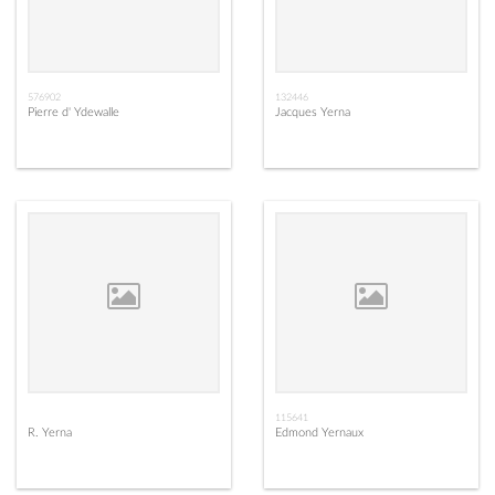
576902
132446
Pierre d' Ydewalle
Jacques Yerna
115641
R. Yerna
Edmond Yernaux