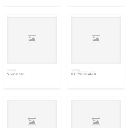
576894
109360
V. Yansenne
K.H. YAORLANDT