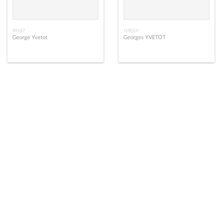
89187
109019
George Yvetot
Georges YVETOT