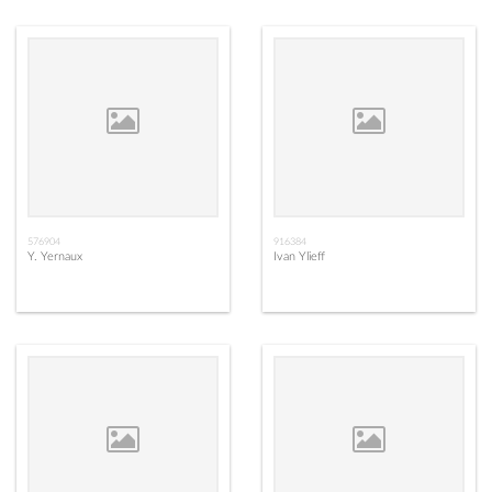
576904
916384
Y. Yernaux
Ivan Ylieff