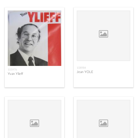
108984
105976
Jean YOLE
Yvan Ylieff