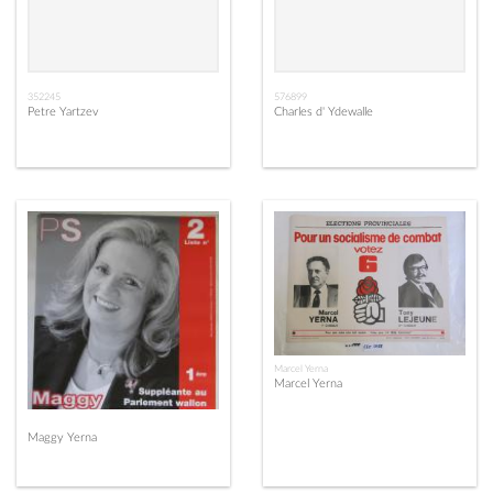
352245
576899
Petre Yartzev
Charles d' Ydewalle
Marcel Yerna
Marcel Yerna
Maggy Yerna