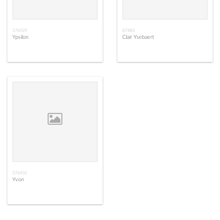
576929
87483
Ypsilon
Clair Ysebaert
576931
Yvon