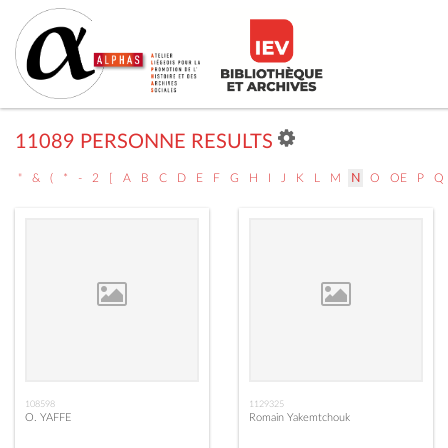
11089 PERSONNE RESULTS
"
&
(
*
-
2
[
A
B
C
D
E
F
G
H
I
J
K
L
M
N
O
OE
P
Q
108598
1129325
O. YAFFE
Romain Yakemtchouk