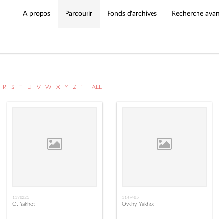
A propos
Parcourir
Fonds d'archives
Recherche ava
|
R
S
T
U
V
W
X
Y
Z
¨
ALL
1198225
1147485
O. Yakhot
Ovchy Yakhot