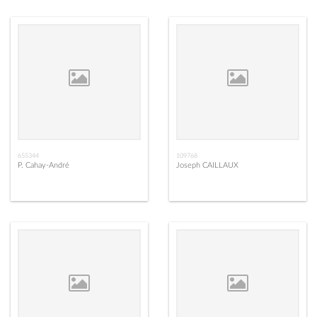
655344
109768
P. Cahay-André
Joseph CAILLAUX