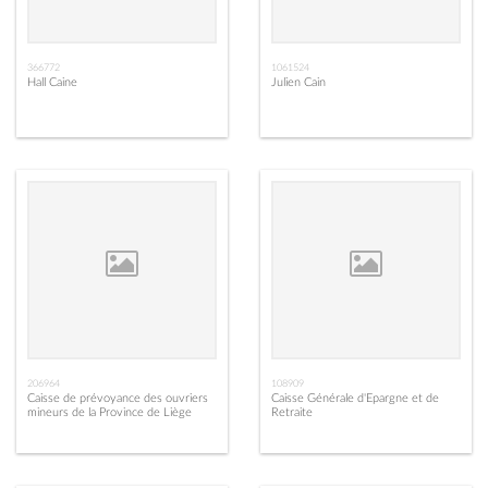
366772
1061524
Hall Caine
Julien Cain
206964
108909
Caisse de prévoyance des ouvriers
Caisse Générale d'Epargne et de
mineurs de la Province de Liège
Retraite