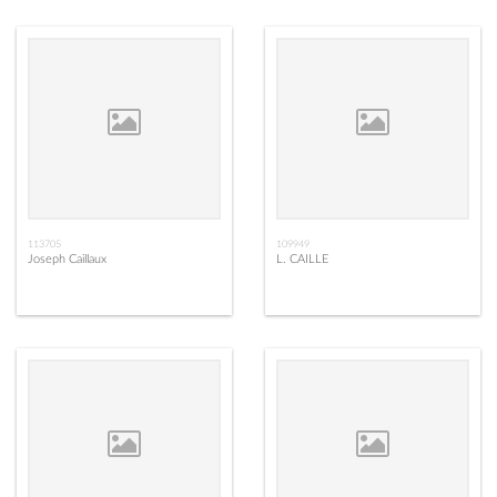
113705
109949
Joseph Caillaux
L. CAILLE