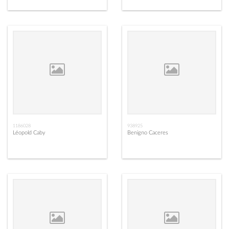
1186028
938925
Léopold Caby
Benigno Caceres