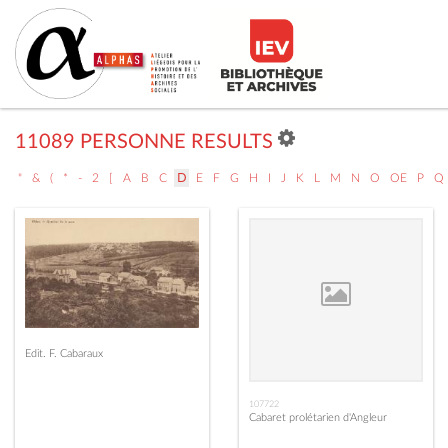
11089 PERSONNE RESULTS
"
&
(
*
-
2
[
A
B
C
D
E
F
G
H
I
J
K
L
M
N
O
OE
P
Q
Edit. F. Cabaraux
107722
Cabaret prolétarien d'Angleur