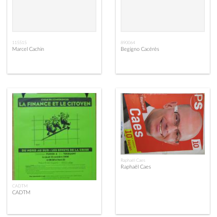
115515
890064
Marcel Cachin
Begigno Cacérès
Raphaël Caes
Raphaël Caes
CADTM
CADTM