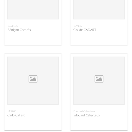
1061185
109142
Bénigno Cacérès
Claude CADART
113700
Edouard Caharteux
Carlo Cafiero
Edouard Caharteux