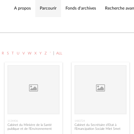
A propos
Parcourir
Fonds d'archives
Recherche ava
|
R
S
T
U
V
W
X
Y
Z
¨
ALL
1134406
1483724
Cabinet du Ministre de la Santé
Cabinet du Secrétaire d'Etat à
publique et de l'Environnement
l'Emancipation Sociale Miet Smet