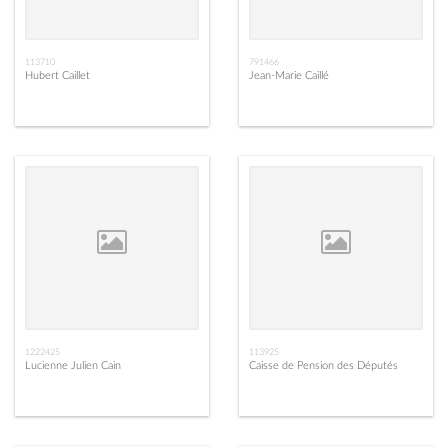
113710
791466
Hubert Caillet
Jean-Marie Caillé
1222425
113925
Lucienne Julien Cain
Caisse de Pension des Députés